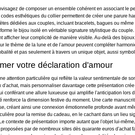
envisagez de composer un ensemble cohérent en associant le pe
es codes esthétiques du collier permettent de créer une parure 
ètes dédiées aux couples, incluant bracelets, bagues ou même m
forme le bijou isolé en véritable signature stylistique du coupl
t afficher leur complicité de manière visible. Au-delà des bijo
 sur le thème de la lune et de l'amour peuvent compléter harmo
balité et pas seulement à travers un unique objet, aussi symboli
imer votre déclaration d'amour
e attention particulière qui reflète la valeur sentimentale de 
x d'achat, mais personnaliser davantage cette présentation cr
lui conférant une allure luxueuse qui amplifie l'anticipation lor
té renforce la dimension festive du moment. Une carte manuscr
se, créant ainsi une connexion émotionnelle profonde avant mêm
ulière pour la remise du cadeau, en le cachant dans un lieu sig
 contexte de présentation importe autant que l'objet lui-même, ca
 proposées par de nombreux sites dès quarante euros d'achat faci