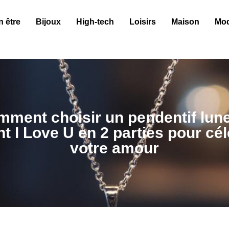
n être
Bijoux
High-tech
Loisirs
Maison
Mo
ment choisir un pendentif lun
t I Love U en 2 parties pour cé
votre amour