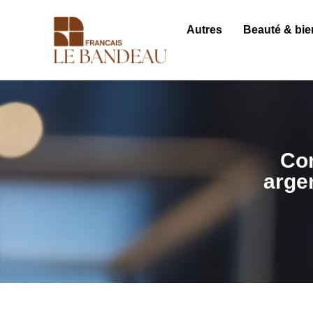
Autres
Beauté & bie
Com
argen