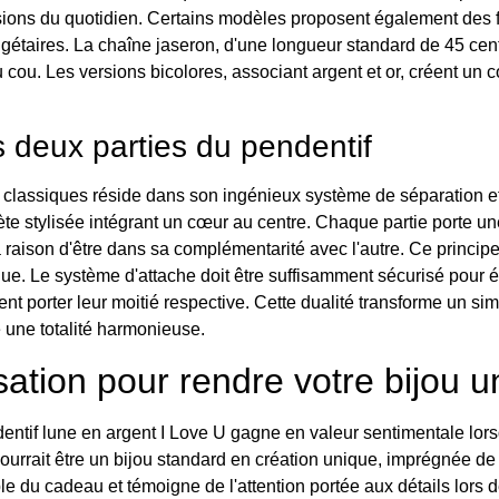
sions du quotidien. Certains modèles proposent également des fi
udgétaires. La chaîne jaseron, d'une longueur standard de 45 c
 cou. Les versions bicolores, associant argent et or, créent un co
deux parties du pendentif
ns classiques réside dans son ingénieux système de séparation
ète stylisée intégrant un cœur au centre. Chaque partie porte u
ison d'être dans sa complémentarité avec l'autre. Ce principe ra
. Le système d'attache doit être suffisamment sécurisé pour évi
t porter leur moitié respective. Cette dualité transforme un si
 une totalité harmonieuse.
ation pour rendre votre bijou u
entif lune en argent I Love U gagne en valeur sentimentale lors
ourrait être un bijou standard en création unique, imprégnée de l'
 du cadeau et témoigne de l'attention portée aux détails lors d